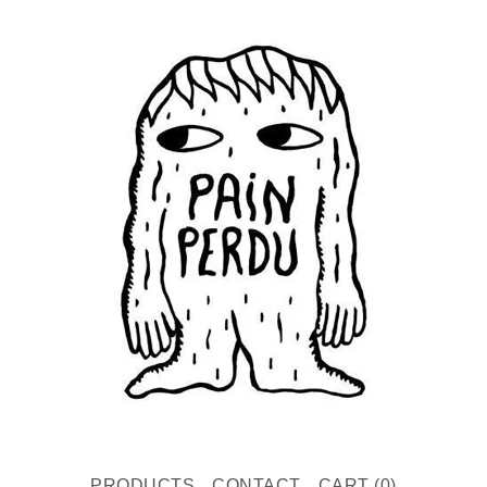
PRODUCTS
CONTACT
CART (
0
)