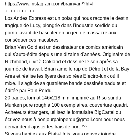
https://www.instagram.com/brainvan/?hl=fr
+++++++++++
Los Andes Express est un polar qui nous raconte le destin
tragique de Lucy, plongée dans l'industrie sordide du
porno, avant de basculer en un jeu de massacre aux
conséquences macabres.
Brian Van Gold est un dessinateur de comics américain
qui s'auto-édite depuis une dizaine d'années. Originaire de
Richmond, il vit à Oakland et dessine le soir après sa
journée de travail. Brian aime le rap de Détroit et de la Bay
Area et réalise les flyers des soirées Electro-funk où il
mixe. Il s'agit de sa quatrième bande dessinée traduite et
éditée par Pain Perdu.
20 pages, format 146x218 mm, imprimé au Riso sur du
Munken pure rough à 100 exemplaires, couverture quadri.
Acheteurs étrangers, utilisez le formulaire BigCartel ou
écrivez-nous à
bonjourpainperdu@gmail.com
pour nous
demander d'ajuster les frais de port. ^^
Si vous habitez aux États-Unis, vous pouvez joindre