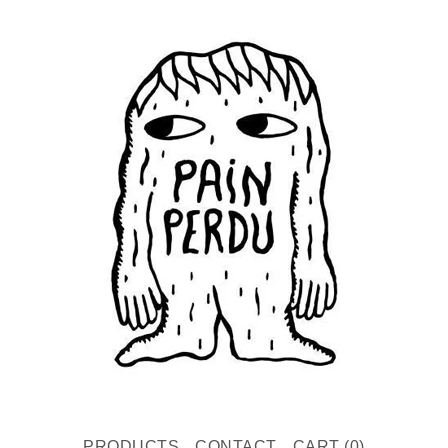
PRODUCTS
CONTACT
CART (
0
)